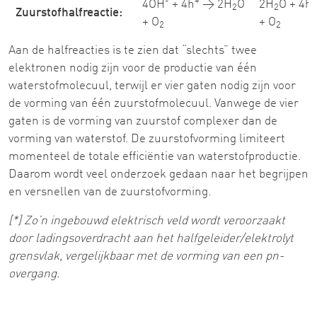
-
+
+
4OH
+ 4h
→ 2H
O
2H
O + 4h
2
2
Zuurstofhalfreactie:
+ O
+ O
2
2
Aan de halfreacties is te zien dat “slechts” twee
elektronen nodig zijn voor de productie van één
waterstofmolecuul, terwijl er vier gaten nodig zijn voor
de vorming van één zuurstofmolecuul. Vanwege de vier
gaten is de vorming van zuurstof complexer dan de
vorming van waterstof. De zuurstofvorming limiteert
momenteel de totale efficiëntie van waterstofproductie.
Daarom wordt veel onderzoek gedaan naar het begrijpen
en versnellen van de zuurstofvorming.
[*] Zo’n ingebouwd elektrisch veld wordt veroorzaakt
door ladingsoverdracht aan het halfgeleider/elektrolyt
grensvlak, vergelijkbaar met de vorming van een pn-
overgang.