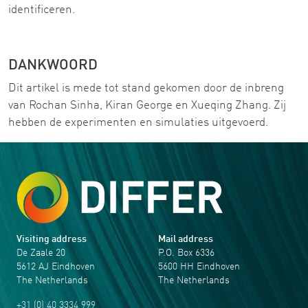
identificeren.
DANKWOORD
Dit artikel is mede tot stand gekomen door de inbreng
van Rochan Sinha, Kiran George en Xueqing Zhang. Zij
hebben de experimenten en simulaties uitgevoerd.
Visiting address
Mail address
De Zaale 20
P.O. Box 6336
5612 AJ Eindhoven
5600 HH Eindhoven
The Netherlands
The Netherlands
+31 (0) 40 3334 999