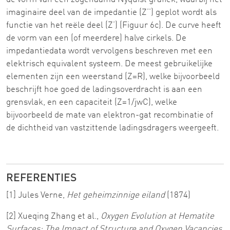
imaginaire deel van de impedantie (Z’’) geplot wordt als
functie van het reële deel (Z’) (Figuur 6c). De curve heeft
de vorm van een (of meerdere) halve cirkels. De
impedantiedata wordt vervolgens beschreven met een
elektrisch equivalent systeem. De meest gebruikelijke
elementen zijn een weerstand (Z=R), welke bijvoorbeeld
beschrijft hoe goed de ladingsoverdracht is aan een
grensvlak, en een capaciteit (Z=1/jwC), welke
bijvoorbeeld de mate van elektron-gat recombinatie of
de dichtheid van vastzittende ladingsdragers weergeeft.
REFERENTIES
[1] Jules Verne,
Het geheimzinnige eiland
(1874)
[2] Xueqing Zhang et al.,
Oxygen Evolution at Hematite
Surfaces: The Impact of Structure and Oxygen Vacancies