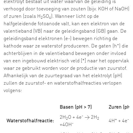
elektrolyt bestaat uit water waarvan de geleiding is
verhoogd door toevoeging van zouten (bijv. KOH of NaOH)
of zuren (zoals H
SO
). Wanneer licht op de
2
4
halfgeleidende fotoanode valt, kan een elektron van de
valentieband (VB) naar de geleidingsband (GB) gaan. De
geleidingsband elektronen (e-) bewegen richting de
+
kathode waar ze waterstof produceren. De gaten (h
) die
achterblijven in de valentieband bewegen onder invloed
van een ingebouwd elektrisch veld [*] naar het oppervlak
waar ze gebruikt worden voor de productie van zuurstof.
Afhankelijk van de zuurtegraad van het elektrolyt (pH)
zullen de zuurstof- en waterstofhalfreacties verlopen
volgens:
Basen (pH > 7)
Zuren (pH 
-
2H
O + 4e
→ 2H
2
2
+
-
Waterstofhalfreactie:
4H
+ 4e
→
-
+4OH