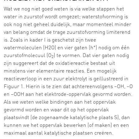
Wat we nog niet goed weten is via welke stappen het
water in zuurstof wordt omgezet; waterstofvorming is
ook nog niet geheel duidelijk, maar momenteel minder
van belang omdat de trage zuurstofvorming limiterend
is. Zoals in kader I is geschetst zijn twee
+
watermoleculen (H2O) en vier gaten (h
) nodig om één
zuurstofmolecuul (O
) te vormen. Dat vier gaten nodig
2
zijn suggereert dat de oxidatiereactie bestaat uit
minstens vier elementaire reacties. Een mogelijk
reactieverloop in een zuur elektrolyt is geïllustreerd in
Figuur 1. Hierin is te zien dat achtereenvolgens –OH, –O
en –OOH aan het elektrode-oppervlak gevormd worden.
Als we weten welke bindingen aan het oppervlak
gevormd worden en waar dit op het oppervlak
plaatsvindt (de zogenaamde katalytische plaats S), dan
kunnen we het oppervlak bewerken (of maken) en een
maximaal aantal katalytische plaatsen creëren.