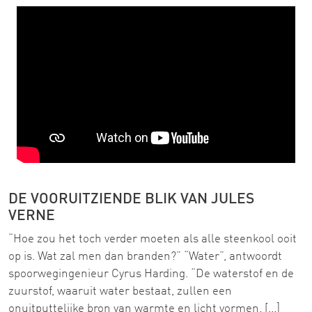
DE VOORUITZIENDE BLIK VAN JULES
VERNE
“Hoe zou het toch verder moeten als alle steenkool ooit
op is. Wat zal men dan branden?” “Water”, antwoordt
spoorwegingenieur Cyrus Harding. “De waterstof en de
zuurstof, waaruit water bestaat, zullen een
onuitputtelijke bron van warmte en licht vormen. [...]