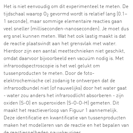
Het is niet eenvoudig om dit experimenteel te meten. De
tijdschaal waarop O
gevormd wordt is relatief lang (0.1–
2
1 seconde), maar sommige elementaire reacties gaan
veel sneller (milliseconden-nanoseconden). Je moet dus
erg snel kunnen meten. Wat het ook lastig maakt is dat
de reactie plaatsvindt aan het grensvlak met water.
Hierdoor zijn een aantal meettechnieken niet geschikt,
omdat daarvoor bijvoorbeeld een vacuüm nodig is. Met
infraroodspectroscopie is het wel gelukt om
tussenproducten te meten. Door de foto-
elektrochemische cel zodanig te ontwerpen dat de
infraroodbundel niet (of nauwelijks) door het water gaat
- water zou anders het infraroodlicht absorberen - zijn
oxiden (S-O) en superoxiden (S-O-O-H) gemeten. Dit
maakt het reactieverloop van Figuur 1 aannemelijk.
Deze identificatie en kwantificatie van tussenproducten
maken het modelleren van de reactie en het bepalen van
de reactiesnelheden nauwkeuriger.