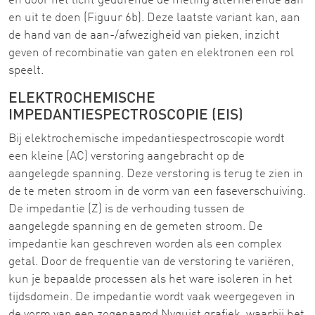
en door het licht gedurende de meting alternerende aan
en uit te doen (Figuur 6b). Deze laatste variant kan, aan
de hand van de aan-/afwezigheid van pieken, inzicht
geven of recombinatie van gaten en elektronen een rol
speelt.
ELEKTROCHEMISCHE
IMPEDANTIESPECTROSCOPIE (EIS)
Bij elektrochemische impedantiespectroscopie wordt
een kleine (AC) verstoring aangebracht op de
aangelegde spanning. Deze verstoring is terug te zien in
de te meten stroom in de vorm van een faseverschuiving.
De impedantie (Z) is de verhouding tussen de
aangelegde spanning en de gemeten stroom. De
impedantie kan geschreven worden als een complex
getal. Door de frequentie van de verstoring te variëren,
kun je bepaalde processen als het ware isoleren in het
tijdsdomein. De impedantie wordt vaak weergegeven in
de vorm van een zogenaamd Nyquist grafiek, waarbij het