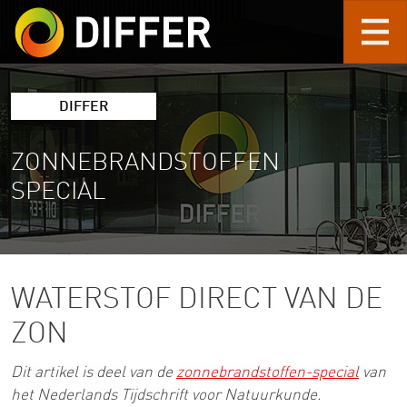
Skip to main content
DIFFER
ZONNEBRANDSTOFFEN
SPECIAL
WATERSTOF DIRECT VAN DE
ZON
Dit artikel is deel van de
zonnebrandstoffen-special
van
het Nederlands Tijdschrift voor Natuurkunde.