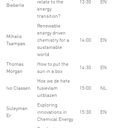
relate to the
13:30
EN
Bieberle
energy
transition?
Renewable
energy driven
Mihalis
chemistry for a
14:00
EN
Tsampas
sustainable
world
Thomas
How to put the
14:30
EN
Morgan
sun in a box
Hoe we de hete
Ivo Classen
fusievlam
15:00
NL
uitblazen
Exploring
Süleyman
innovations in
15:30
EN
Er
Chemical Energy