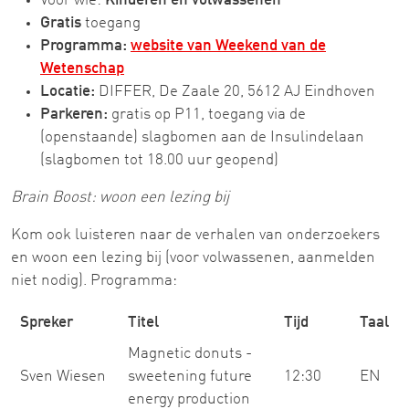
Voor wie:
Kinderen en volwassenen
Gratis
toegang
Programma:
website van Weekend van de
Wetenschap
Locatie:
DIFFER, De Zaale 20, 5612 AJ Eindhoven
Parkeren:
gratis op P11, toegang via de
(openstaande) slagbomen aan de Insulindelaan
(slagbomen tot 18.00 uur geopend)
Brain Boost: woon een lezing bij
Kom ook luisteren naar de verhalen van onderzoekers
en woon een lezing bij (voor volwassenen, aanmelden
niet nodig). Programma:
Spreker
Titel
Tijd
Taal
Magnetic donuts -
Sven Wiesen
sweetening future
12:30
EN
energy production