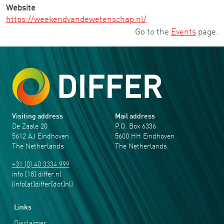
Website
https://weekendvandewetenschap.nl/
Go to the
Events
page.
Visiting address
Mail address
De Zaale 20
P.O. Box 6336
5612 AJ Eindhoven
5600 HH Eindhoven
The Netherlands
The Netherlands
+31 (0) 40 3334 999
info
[18]
differ
.
nl
(info[at]differ[dot]nl)
Links
Disclaimer