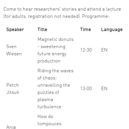
Come to hear researchers' stories and attend a lecture
(for adults, registration not needed). Programme:
Speaker
Title
Time
Language
Magnetic donuts
Sven
- sweetening
12:30
EN
Wiesen
future energy
production
Riding the waves
of chaos:
Petch
unravelling the
13:00
EN
Jitsuk
puzzles of
plasma
turbulence
How do
tompouces
Anja