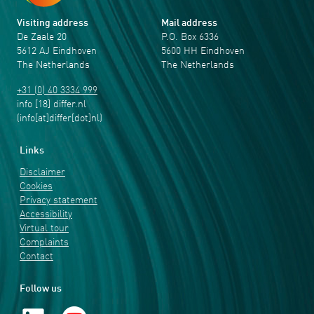
Visiting address
Mail address
De Zaale 20
P.O. Box 6336
5612 AJ Eindhoven
5600 HH Eindhoven
The Netherlands
The Netherlands
+31 (0) 40 3334 999
info
[18]
differ
.
nl
(info[at]differ[dot]nl)
Links
Disclaimer
Cookies
Privacy statement
Accessibility
Virtual tour
Complaints
Contact
Follow us