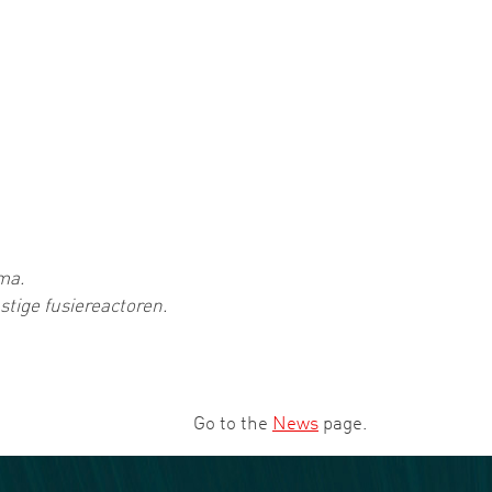
ma.
tige fusiereactoren.
Go to the
News
page.