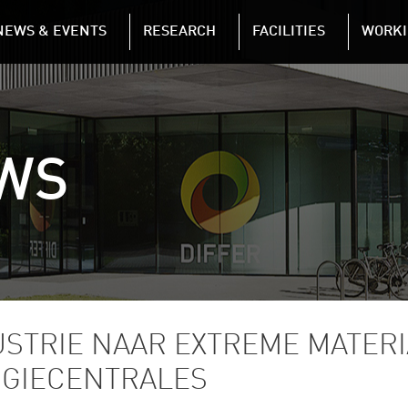
NAVIGATION
NEWS & EVENTS
RESEARCH
FACILITIES
WORKI
Skip to main content
WS
STRIE NAAR EXTREME MATER
RGIECENTRALES