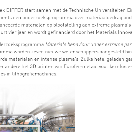
oek DIFFER start samen met de Technische Universiteiten E
uments een onderzoeksprogramma over materiaalgedrag ond
anceerde materialen op blootstelling aan extreme plasma's (
 vier jaar en wordt gefinancierd door het Materials Innovat
nderzoeksprogramma
Materials behaviour under extreme part
ogramma worden zeven nieuwe wetenschappers aangesteld bin
de materialen en intense plasma's. Zulke hete, geladen gas
 andere het 3D printen van Eurofer-metaal voor kernfusie- 
es in lithografiemachines.