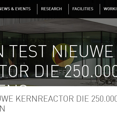
NAVIGATION
NEWS & EVENTS
RESEARCH
FACILITIES
WORKI
Skip to main content
 TEST NIEUWE
OR DIE 250.00
ENS …
UWE KERNREACTOR DIE 250.00
EN