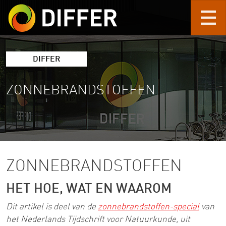
Skip to main content
DIFFER
ZONNEBRANDSTOFFEN
ZONNEBRANDSTOFFEN
HET HOE, WAT EN WAAROM
Dit artikel is deel van de
zonnebrandstoffen-special
van
het Nederlands Tijdschrift voor Natuurkunde, uit