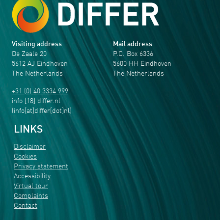
Visiting address
Mail address
De Zaale 20
P.O. Box 6336
5612 AJ Eindhoven
5600 HH Eindhoven
The Netherlands
The Netherlands
+31 (0) 40 3334 999
info
[18]
differ
.
nl
(info[at]differ[dot]nl)
LINKS
Disclaimer
Cookies
Privacy statement
Accessibility
Virtual tour
Complaints
Contact