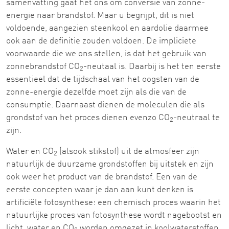
samenvatting gaat het ons om conversie van zonne-
energie naar brandstof. Maar u begrijpt, dit is niet
voldoende, aangezien steenkool en aardolie daarmee
ook aan de definitie zouden voldoen. De impliciete
voorwaarde die we ons stellen, is dat het gebruik van
zonnebrandstof CO
-neutaal is. Daarbij is het ten eerste
2
essentieel dat de tijdschaal van het oogsten van de
zonne-energie dezelfde moet zijn als die van de
consumptie. Daarnaast dienen de moleculen die als
grondstof van het proces dienen evenzo CO
-neutraal te
2
zijn.
Water en CO
(alsook stikstof) uit de atmosfeer zijn
2
natuurlijk de duurzame grondstoffen bij uitstek en zijn
ook weer het product van de brandstof. Een van de
eerste concepten waar je dan aan kunt denken is
artificiële fotosynthese: een chemisch proces waarin het
natuurlijke proces van fotosynthese wordt nagebootst en
licht, water en CO
worden omgezet in koolwaterstoffen