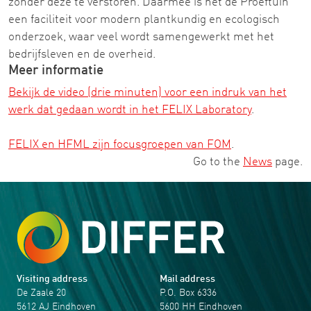
zonder deze te verstoren. Daarmee is het de Proeftuin
een faciliteit voor modern plantkundig en ecologisch
onderzoek, waar veel wordt samengewerkt met het
bedrijfsleven en de overheid.
Meer informatie
Bekijk de video (drie minuten) voor een indruk van het
werk dat gedaan wordt in het FELIX Laboratory
.
FELIX en HFML zijn focusgroepen van FOM
.
Go to the
News
page.
Visiting address
Mail address
De Zaale 20
P.O. Box 6336
5612 AJ Eindhoven
5600 HH Eindhoven